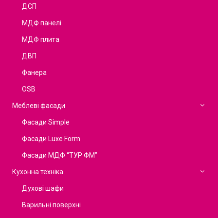
ДСП
МДФ панелі
МДФ плита
ДВП
Фанера
OSB
Меблеві фасади
Фасади Simple
Фасади Luxe Form
Фасади МДФ “ТУР ФМ”
Кухонна техніка
Духові шафи
Варильні поверхні