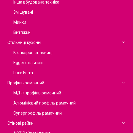
Інша вбудована техніка
Змішувачі
Мийки
Витяжки
Стільниці кухонні
Kronospan стільниці
Egger стільниці
Luxe Form
Профіль рамочний
МДФ профіль рамочний
Алюмінієвий профіль рамочний
Суперпрофіль рамочний
Стінові рейки